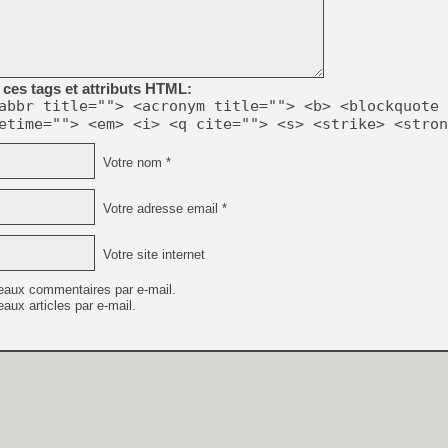
[GK] Résultats Nintendo : 
[GK] Déjà des dégraissage
[Mo5] Brickboy cherche à r
[GK] Minecraft et ses « Gra
ces tags et attributs HTML:
abbr title=""> <acronym title=""> <b> <blockquote 
[GK] Beast of Reincarnation
etime=""> <em> <i> <q cite=""> <s> <strike> <stron
[GK] Ubisoft : fin de parti
[GK] Mémoire cash - Metroid
[GK] Dan Houser (GTA) défe
Votre nom *
[GK] Comment EA Sports FC
[GK] Crimson Moon : un Dark
[GK] Isle of Reveries : le j
Votre adresse email *
[GK] Moonlighter 2 : The En
[GK] Capcom relance Monste
Votre site internet
eaux commentaires par e-mail.
aux articles par e-mail.
[GK] Guillermo del Toro ado