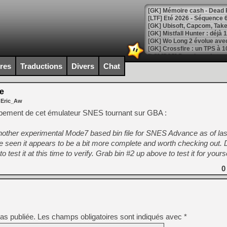
[LTF] Eté 2026 - Séquence 
[GK] Mistfall Hunter : déjà 
[GK] Wo Long 2 évolue avec
[GK] Crossfire : un TPS à 100
[LS] [PS5] Premiers signes 
ires
Traductions
Divers
Chat
e
 Eric_Aw
[Mo5] DOOM arrive en cart
pement de cet émulateur SNES tournant sur GBA :
[GK] Bethesda fête les 30 
[GK] Roblox : l'action en B
other experimental Mode7 based bin file for SNES Advance as of las
seen it appears to be a bit more complete and worth checking out. D
[GK] Agenda - GeForce NOW
 test it at this time to verify. Grab bin #2 up above to test it for yourse
[GK] Devolver Digital en a 
0
[LS] [PS5] ps5-y2jb-autolo
[GK] Pourquoi Marvel Tokon 
[GK] Test : Restory : Chill
[GK] GTA 6 : Rockstar Games
as publiée.
Les champs obligatoires sont indiqués avec
[GK] Hot Wheels Infinite Rus
*
[GK] Mémoire cash - Secret 