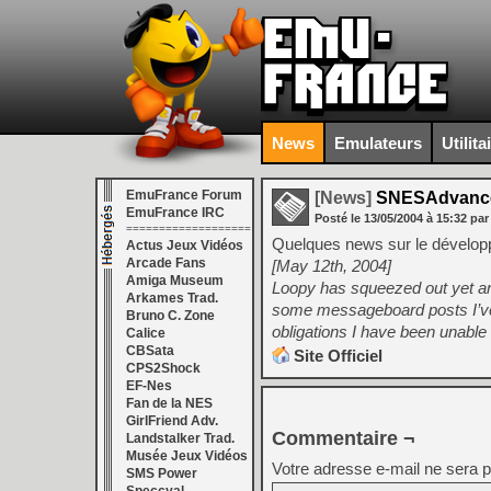
News
Emulateurs
Utilita
EmuFrance Forum
[News]
SNESAdvanc
EmuFrance IRC
Posté le
13/05/2004
à
15:32
par
===================
Quelques news sur le dévelop
Actus Jeux Vidéos
Arcade Fans
[May 12th, 2004]
Amiga Museum
Loopy has squeezed out yet an
Arkames Trad.
some messageboard posts I’ve 
Bruno C. Zone
obligations I have been unable to
Calice
CBSata
Site Officiel
CPS2Shock
EF-Nes
Fan de la NES
GirlFriend Adv.
Commentaire ¬
Landstalker Trad.
Musée Jeux Vidéos
Votre adresse e-mail ne sera p
SMS Power