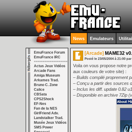
News
Emulateurs
Utilita
EmuFrance Forum
[Arcade]
MAME32 v0.8
EmuFrance IRC
Posté le
23/05/2004
à
21:00
par
===================
Voila on vous propose notre pr
Actus Jeux Vidéos
Arcade Fans
aux couleurs de votre site) :
Amiga Museum
– Builds compilé proprement p
Arkames Trad.
– Conçu a partir des sources
Bruno C. Zone
– Inclus les diff. update 0.82 
Calice
CBSata
– Disponible en archive 7Zip (
CPS2Shock
EF-Nes
Fan de la NES
GirlFriend Adv.
Landstalker Trad.
Musée Jeux Vidéos
SMS Power