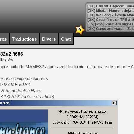
[GK] Mistfall Hunter : déjà 
[GK] Wo Long 2 évolue avec
[GK] Crossfire : un TPS à 100
[LS] [PS5] Premiers signes 
ires
Traductions
Divers
Chat
2u2 /i686
[Mo5] DOOM arrive en cart
 Eric_Aw
[GK] Bethesda fête les 30 
[GK] Roblox : l'action en B
opre build de MAME32 a jour avec le dernier diff update de tonton HA
ar une équipe de winners
[GK] Agenda - GeForce NOW
 de MAME v0.82
[GK] Devolver Digital en a 
u1 & u2 de tonton Haze
v3.13) SFX (auto-extractible)
[LS] [PS5] ps5-y2jb-autolo
[GK] Pourquoi Marvel Tokon 
[GK] Test : Restory : Chill
[GK] GTA 6 : Rockstar Games
[GK] Hot Wheels Infinite Rus
[GK] Mémoire cash - Secret 
[GK] Résultats Nintendo : 