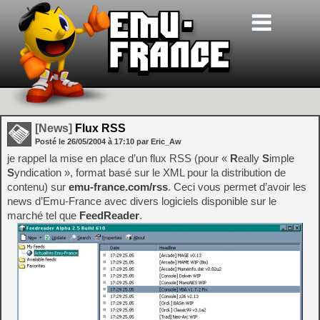
[News]
Flux RSS
Posté le
26/05/2004
à
17:10
par Eric_Aw
je rappel la mise en place d’un flux RSS (pour «
R
eally
S
imple
S
yndication », format basé sur le XML pour la distribution de
contenu) sur
emu-france.com/rss
. Ceci vous permet d’avoir les
news d’Emu-France avec divers logiciels disponible sur le
marché tel que
FeedReader
.