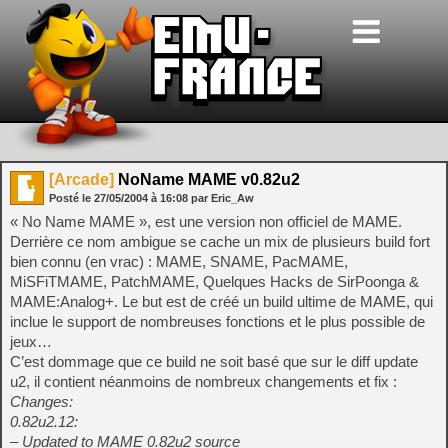
[Arcade]
NoName MAME v0.82u2
Posté le
27/05/2004
à
16:08
par Eric_Aw
« No Name MAME », est une version non officiel de MAME.
Derrière ce nom ambigue se cache un mix de plusieurs build fort
bien connu (en vrac) : MAME, SNAME, PacMAME,
MiSFiTMAME, PatchMAME, Quelques Hacks de SirPoonga &
MAME:Analog+. Le but est de créé un build ultime de MAME, qui
inclue le support de nombreuses fonctions et le plus possible de
jeux…
C’est dommage que ce build ne soit basé que sur le diff update
u2, il contient néanmoins de nombreux changements et fix :
Changes:
0.82u2.12:
– Updated to MAME 0.82u2 source