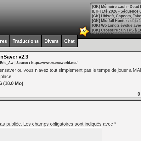
[LTF] Eté 2026 - Séquence 
[GK] Mistfall Hunter : déjà 
[GK] Wo Long 2 évolue avec
[GK] Crossfire : un TPS à 100
[LS] [PS5] Premiers signes 
ires
Traductions
Divers
Chat
Saver v2.3
 Eric_Aw
| Source :
http://www.mameworld.net/
[Mo5] DOOM arrive en cart
ensaver ou vous n’avez tout simplement pas le temps de jouer a MA
[GK] Bethesda fête les 30 
 place.
[GK] Roblox : l'action en B
6 (18.0 Mo)
[GK] Agenda - GeForce NOW
0
[GK] Devolver Digital en a 
[LS] [PS5] ps5-y2jb-autolo
[GK] Pourquoi Marvel Tokon 
as publiée.
Les champs obligatoires sont indiqués avec
*
[GK] Test : Restory : Chill
[GK] GTA 6 : Rockstar Games
[GK] Hot Wheels Infinite Rus
[GK] Mémoire cash - Secret 