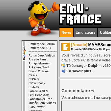
News
Emulateurs
Utilita
EmuFrance Forum
[Arcade]
MAMEScreen
EmuFrance IRC
Posté le
31/05/2004
à
19:11
par
===================
Vous revez d’un nouveau scre
Actus Jeux Vidéos
Arcade Fans
grave votre PC le ferra a votre
Amiga Museum
Télécharger Dolphin v260
Arkames Trad.
En savoir plus…
Bruno C. Zone
Calice
CBSata
CPS2Shock
EF-Nes
Commentaire ¬
Fan de la NES
GirlFriend Adv.
Votre adresse e-mail ne sera p
Landstalker Trad.
Musée Jeux Vidéos
SMS Power