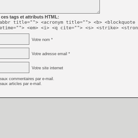
[GK] Résultats Nintendo : 
[GK] Déjà des dégraissage
ces tags et attributs HTML:
[Mo5] Brickboy cherche à r
abbr title=""> <acronym title=""> <b> <blockquote 
[GK] Minecraft et ses « Gra
etime=""> <em> <i> <q cite=""> <s> <strike> <stron
[GK] Beast of Reincarnation
[GK] Ubisoft : fin de parti
Votre nom *
[GK] Mémoire cash - Metroid
[GK] Dan Houser (GTA) défe
[GK] Comment EA Sports FC
Votre adresse email *
[GK] Crimson Moon : un Dark
[GK] Isle of Reveries : le j
[GK] Moonlighter 2 : The En
Votre site internet
[GK] Capcom relance Monste
eaux commentaires par e-mail.
aux articles par e-mail.
[GK] Guillermo del Toro ado