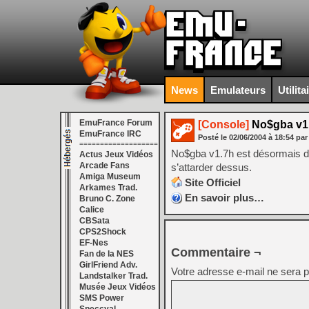
News
Emulateurs
Utilita
EmuFrance Forum
[Console]
No$gba v1
EmuFrance IRC
Posté le
02/06/2004
à
18:54
par
===================
No$gba v1.7h est désormais di
Actus Jeux Vidéos
Arcade Fans
s’attarder dessus.
Amiga Museum
Site Officiel
Arkames Trad.
En savoir plus…
Bruno C. Zone
Calice
CBSata
CPS2Shock
EF-Nes
Commentaire ¬
Fan de la NES
GirlFriend Adv.
Votre adresse e-mail ne sera p
Landstalker Trad.
Musée Jeux Vidéos
SMS Power