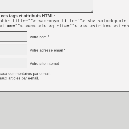
[Mo5] DOOM arrive en cart
[GK] Bethesda fête les 30 
[GK] Roblox : l'action en B
ces tags et attributs HTML:
abbr title=""> <acronym title=""> <b> <blockquote 
[GK] Agenda - GeForce NOW
etime=""> <em> <i> <q cite=""> <s> <strike> <stron
[GK] Devolver Digital en a 
Votre nom *
[LS] [PS5] ps5-y2jb-autolo
[GK] Pourquoi Marvel Tokon 
Votre adresse email *
[GK] Test : Restory : Chill
[GK] GTA 6 : Rockstar Games
[GK] Hot Wheels Infinite Rus
Votre site internet
[GK] Mémoire cash - Secret 
[GK] Résultats Nintendo : 
eaux commentaires par e-mail.
aux articles par e-mail.
[GK] Déjà des dégraissage
[GK] "Vous ne serez jamais