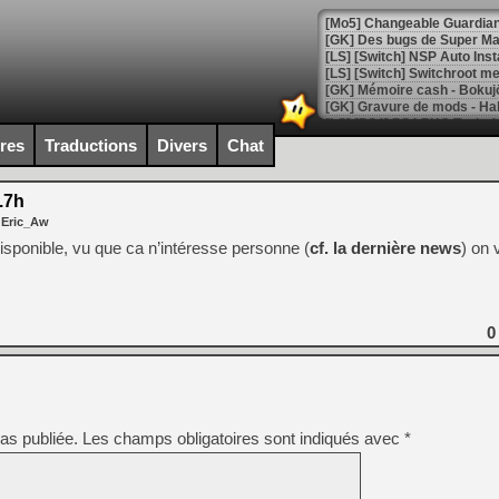
[Mo5] Changeable Guardian 
[GK] Des bugs de Super Mar
[LS] [Switch] NSP Auto Inst
ires
Traductions
Divers
Chat
[GK] La saga horrifique Am
.7h
 Eric_Aw
[GK] Le portage de Super M
sponible, vu que ca n’intéresse personne (
cf. la dernière news
) on 
[Mo5] Le jeu de course fut
[GK] Guillermo del Toro ado
[LTF] Eté 2026 - Séquence 
0
[GK] Mistfall Hunter : déjà 
[GK] Wo Long 2 évolue avec
[GK] Crossfire : un TPS à 100
[LS] [PS5] Premiers signes 
as publiée.
Les champs obligatoires sont indiqués avec
*