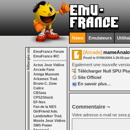
News
Emulateurs
Utilita
EmuFrance Forum
[Arcade]
mameAnalog
EmuFrance IRC
Posté le
07/06/2004
à
20:59
par
===================
Egalement une nouvelle version
Actus Jeux Vidéos
Arcade Fans
Télécharger Null SPU Plu
Amiga Museum
Site Officiel
Arkames Trad.
En savoir plus…
Bruno C. Zone
Calice
CBSata
CPS2Shock
EF-Nes
Commentaire ¬
Fan de la NES
GirlFriend Adv.
Votre adresse e-mail ne sera p
Landstalker Trad.
Musée Jeux Vidéos
SMS Power