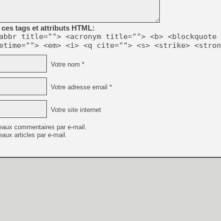
[GK] Résultats Nintendo : 
[GK] Déjà des dégraissage
ces tags et attributs HTML:
[Mo5] Brickboy cherche à r
abbr title=""> <acronym title=""> <b> <blockquote 
[GK] Minecraft et ses « Gra
etime=""> <em> <i> <q cite=""> <s> <strike> <stron
[GK] Beast of Reincarnation
[GK] Ubisoft : fin de parti
Votre nom *
[GK] Mémoire cash - Metroid
[GK] Dan Houser (GTA) défe
[GK] Comment EA Sports FC
Votre adresse email *
[GK] Crimson Moon : un Dark
[GK] Isle of Reveries : le j
[GK] Moonlighter 2 : The En
Votre site internet
[GK] Capcom relance Monste
eaux commentaires par e-mail.
aux articles par e-mail.
[GK] Guillermo del Toro ado