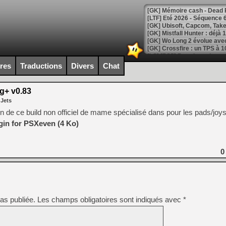
[LTF] Eté 2026 - Séquence 
[GK] Mistfall Hunter : déjà 
[GK] Wo Long 2 évolue avec
[GK] Crossfire : un TPS à 100
[LS] [PS5] Premiers signes 
ires
Traductions
Divers
Chat
+ v0.83
 Jets
[Mo5] DOOM arrive en cart
 de ce build non officiel de mame spécialisé dans pour les pads/joy
[GK] Bethesda fête les 30 
gin for PSXeven (4 Ko)
[GK] Roblox : l'action en B
[GK] Agenda - GeForce NOW
0
[GK] Devolver Digital en a 
[LS] [PS5] ps5-y2jb-autolo
[GK] Pourquoi Marvel Tokon 
as publiée.
Les champs obligatoires sont indiqués avec
*
[GK] Test : Restory : Chill
[GK] GTA 6 : Rockstar Games
[GK] Hot Wheels Infinite Rus
[GK] Mémoire cash - Secret 