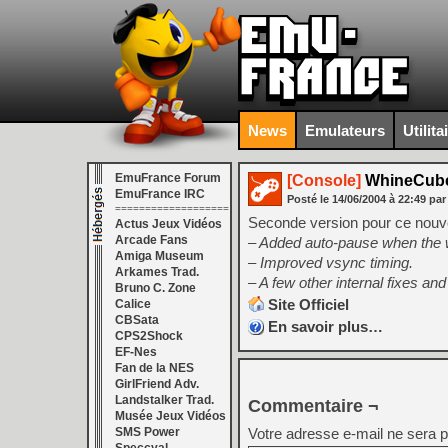
News
Emulateurs
Utilita
EmuFrance Forum
[Console]
WhineCube
EmuFrance IRC
Posté le
14/06/2004
à
22:49
par
===================
Seconde version pour ce nouv
Actus Jeux Vidéos
Arcade Fans
– Added auto-pause when the 
Amiga Museum
– Improved vsync timing.
Arkames Trad.
– A few other internal fixes a
Bruno C. Zone
Site Officiel
Calice
CBSata
En savoir plus…
CPS2Shock
EF-Nes
Fan de la NES
GirlFriend Adv.
Landstalker Trad.
Commentaire ¬
Musée Jeux Vidéos
SMS Power
Votre adresse e-mail ne sera p