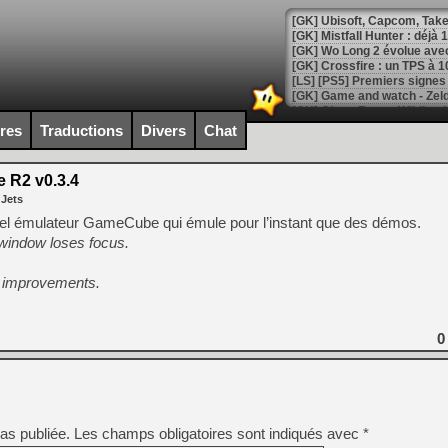
[GK] Mistfall Hunter : déjà 
[GK] Wo Long 2 évolue avec
[GK] Crossfire : un TPS à 100
[LS] [PS5] Premiers signes 
ires
Traductions
Divers
Chat
 R2 v0.3.4
[Mo5] DOOM arrive en cart
 Jets
[GK] Bethesda fête les 30 
[GK] Roblox : l'action en B
el émulateur GameCube qui émule pour l’instant que des démos.
window loses focus.
[GK] Agenda - GeForce NOW
nd improvements.
[GK] Devolver Digital en a 
[LS] [PS5] ps5-y2jb-autolo
0
[GK] Pourquoi Marvel Tokon 
[GK] Test : Restory : Chill
[GK] GTA 6 : Rockstar Games
[GK] Hot Wheels Infinite Rus
[GK] Mémoire cash - Secret 
[GK] Résultats Nintendo : 
as publiée.
Les champs obligatoires sont indiqués avec
*