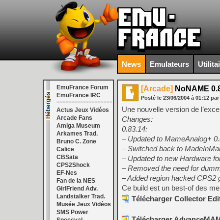
News
Emulateurs
Utilita
EmuFrance Forum
[Arcade]
NoNAME 0.8
EmuFrance IRC
Posté le
23/06/2004
à
01:12
par
===================
Une nouvelle version de l’excell
Actus Jeux Vidéos
Arcade Fans
Changes:
Amiga Museum
0.83.14:
Arkames Trad.
– Updated to MameAnalog+ 0.
Bruno C. Zone
– Switched back to MadeInMa
Calice
CBSata
– Updated to new Hardware fol
CPS2Shock
– Removed the need for du
EF-Nes
– Added region hacked CPS2
Fan de la NES
Ce build est un best-of des me
GirlFriend Adv.
Landstalker Trad.
Télécharger Collector Edi
Musée Jeux Vidéos
SMS Power
Télécharger AdvanceMAME