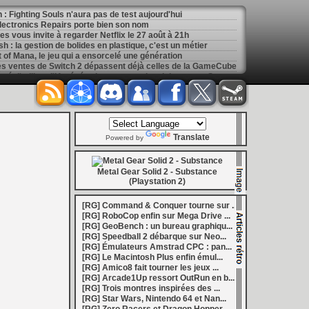
: Fighting Souls n'aura pas de test aujourd'hui
 Electronics Repairs porte bien son nom
 vous invite à regarder Netflix le 27 août à 21h
h : la gestion de bolides en plastique, c'est un métier
of Mana, le jeu qui a ensorcelé une génération
les ventes de Switch 2 dépassent déjà celles de la GameCube
[
GK] Kingdom Hearts : accusé d'utiliser l'IA générative sur son visuel de promo, Square Enix invoque « l'erreur humaine »
s autour de Halo : Campaign Evolved
[
GK] Inspiré par System Shock 2 et Doom 3, le FPS DERELIKT veut vous foutre la trouille à la fin 2026
ecréer l’affichage emblématique de la Game Boy
phismes Éclatants » arriveront sur Switch 2 en octobre
[
LS] [XB360] Xbox360BadUpdate v1.3 l'exploit Xbox 360 gagne en fiabilité et ajoute un mode de récupération
Translate
 : après un accueil mitigé, Game Freak va revoir sa copie
Powered by
e pour Champions Tactics, le jeu NFT ferme ses portes
 : l'hymne ultime à la solitude a déjà quarante ans
nd le maintien des jeux physiques pour les joueurs
Metal Gear Solid 2 - Substance
 27 veut apporter du sang neuf avec le mode The Grounds
(Playstation 2)
siders médiéval à petit prix pour la rentrée
eu inspiré des Zelda de la Game Boy arrivera à la rentrée 2026
[RG] Command & Conquer tourne sur ...
dless Vault arrive sur le marché en 1.0
[RG] RoboCop enfin sur Mega Drive ...
r Hunter Wilds avec un prologue gratuit
[RG] GeoBench : un bureau graphiqu...
[
GK] Mémoire cash - Retour sur Hybrid Heaven, l'étrange exclusivité Konami de la Nintendo 64
[RG] Speedball 2 débarque sur Neo...
[
GK] Nouvelle grève à Quantic Dream (Detroit : Become Human) contre les 115 licenciements
[RG] Émulateurs Amstrad CPC : pan...
[
GK] Mafia The Old Country : l'extension « Homme d'honneur » se dévoile avant sa sortie
[RG] Le Macintosh Plus enfin émul...
[
GK] Marvel's Spider-Man : le succès de Brand New Day au cinéma fait bondir la fréquentation des jeux Insomniac
[RG] Amico8 fait tourner les jeux ...
al Boy disponibles sur le Nintendo Switch Online
[RG] Arcade1Up ressort OutRun en b...
ing Dead : Streets of Survival tient sa date de sortie
[RG] Trois montres inspirées des ...
[
GK] C'est officiel, Electronic Arts devient la propriété de l'Arabie saoudite et quitte le marché boursier
[RG] Star Wars, Nintendo 64 et Nan...
in la 1.0, Amplitude bourre les nouvelles factions