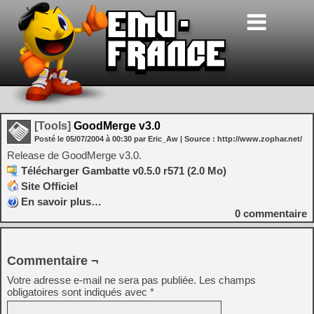
[Tools]
GoodMerge v3.0
Posté le
05/07/2004
à
00:30
par Eric_Aw
| Source :
http://www.zophar.net/
Release de GoodMerge v3.0.
Télécharger Gambatte v0.5.0 r571 (2.0 Mo)
Site Officiel
En savoir plus…
0
commentaire
Commentaire ¬
Votre adresse e-mail ne sera pas publiée.
Les champs
obligatoires sont indiqués avec
*