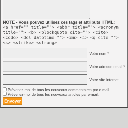
NOTE - Vous pouvez utilisez ces tags et attributs HTML:
<a href="" title=""> <abbr title=""> <acronym
title=""> <b> <blockquote cite=""> <cite>
<code> <del datetime=""> <em> <i> <q cite="">
<s> <strike> <strong>
Votre nom *
Votre adresse email *
Votre site internet
Prévenez-moi de tous les nouveaux commentaires par e-mail.
Prévenez-moi de tous les nouveaux articles par e-mail.