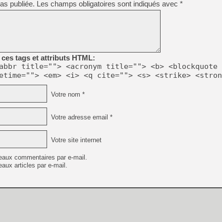
as publiée.
Les champs obligatoires sont indiqués avec
*
[GK] No More Room in Hell 2
[GK] Un chatbot Atelier Ryz
[GK] Mémoire cash - Splatte
[GK] Nvidia : le prix des 
[GK] Suikoden Star Leap : 
ces tags et attributs HTML:
[Mo5] La mini borne d’arc
abbr title=""> <acronym title=""> <b> <blockquote 
[GK] Atari renoue avec les 
etime=""> <em> <i> <q cite=""> <s> <strike> <stron
[GK] Le studio de FIFA Worl
[GK] La PlayStation 1 en L
Votre nom *
[GK] Dawn of War 4 : les Né
[GK] CloverPit : l'héritier
[GK] Stellar Blade : Blood R
Votre adresse email *
[GK] Palworld Online est a
[GK] Wuchang 2 : le souls-l
Votre site internet
[GK] Minecraft et ses « Gra
eaux commentaires par e-mail.
aux articles par e-mail.