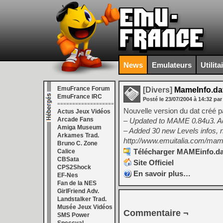
News
Emulateurs
Utilita
EmuFrance Forum
[Divers]
MameInfo.dat
EmuFrance IRC
Posté le
23/07/2004
à
14:32
par
===================
Nouvelle version du dat créé 
Actus Jeux Vidéos
Arcade Fans
– Updated to MAME 0.84u3. Ad
Amiga Museum
– Added 30 new Levels infos,
Arkames Trad.
http://www.emuitalia.com/mam
Bruno C. Zone
Télécharger MAMEinfo.dat
Calice
CBSata
Site Officiel
CPS2Shock
En savoir plus…
EF-Nes
Fan de la NES
GirlFriend Adv.
Landstalker Trad.
Musée Jeux Vidéos
Commentaire ¬
SMS Power