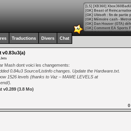
[GK] Beast of Reincarnation
[GK] Ubisoft : fin de parti
[GK] Mémoire cash - Metroid
[GK] Dan Houser (GTA) défe
[GK] Comment EA Sports FC
[GK] Crimson Moon : un Dark
[GK] Isle of Reveries : le j
ires
Traductions
Divers
Chat
[GK] Moonlighter 2 : The En
[GK] Capcom relance Monste
 v0.83u3(a)
 Jets
par Mash dont voici les changements:
[Mo5] Deux inédits du Virtu
ded 0.84u3 Source/Listinfo changes. Update the Hardware.txt.
[GK] Le beat'em up The Walk
 now 1526 levels (thanks to Vaz – MAME LEVELS at
[GK] Endless Legend 2 : enf
end/).
 v0.289 (3.8 Mo)
[LS] [PS5] Le WebKit Userl
0
[GK] Oubliez Crazy Taxi, S
[LS] [Switch] NSZ 5.0.0 es