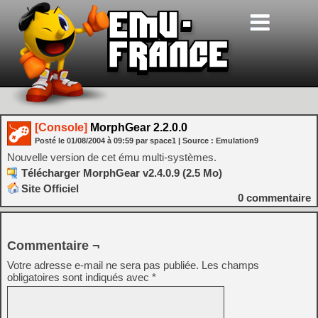
[Console]
MorphGear 2.2.0.0
Posté le
01/08/2004
à
09:59
par space1
| Source :
Emulation9
Nouvelle version de cet ému multi-systèmes.
Télécharger MorphGear v2.4.0.9 (2.5 Mo)
Site Officiel
0
commentaire
Commentaire ¬
Votre adresse e-mail ne sera pas publiée.
Les champs
obligatoires sont indiqués avec
*