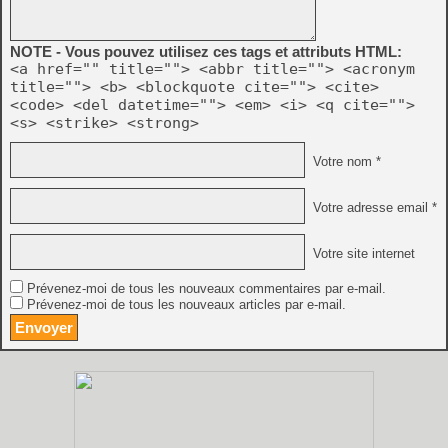
NOTE - Vous pouvez utilisez ces tags et attributs HTML:
<a href="" title=""> <abbr title=""> <acronym
title=""> <b> <blockquote cite=""> <cite>
<code> <del datetime=""> <em> <i> <q cite="">
<s> <strike> <strong>
Votre nom *
Votre adresse email *
Votre site internet
Prévenez-moi de tous les nouveaux commentaires par e-mail.
Prévenez-moi de tous les nouveaux articles par e-mail.