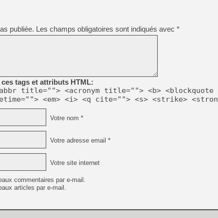
[Mo5] Deux inédits du Virtu
as publiée.
Les champs obligatoires sont indiqués avec
*
[GK] Le beat'em up The Walk
[GK] Endless Legend 2 : enf
[LS] [PS5] Le WebKit Userl
ces tags et attributs HTML:
abbr title=""> <acronym title=""> <b> <blockquote 
etime=""> <em> <i> <q cite=""> <s> <strike> <stron
[GK] Oubliez Crazy Taxi, S
Votre nom *
[LS] [Switch] NSZ 5.0.0 es
Votre adresse email *
[GK] No More Room in Hell 2
Votre site internet
eaux commentaires par e-mail.
aux articles par e-mail.