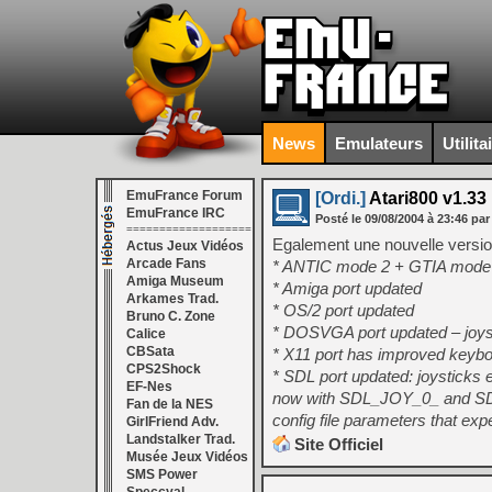
News
Emulateurs
Utilita
EmuFrance Forum
[Ordi.]
Atari800 v1.33
EmuFrance IRC
Posté le
09/08/2004
à
23:46
par
===================
Egalement une nouvelle versio
Actus Jeux Vidéos
Arcade Fans
* ANTIC mode 2 + GTIA mode 10 
Amiga Museum
* Amiga port updated
Arkames Trad.
* OS/2 port updated
Bruno C. Zone
* DOSVGA port updated – joysti
Calice
CBSata
* X11 port has improved keyboar
CPS2Shock
* SDL port updated: joysticks 
EF-Nes
now with SDL_JOY_0_ and S
Fan de la NES
config file parameters that e
GirlFriend Adv.
Landstalker Trad.
Site Officiel
Musée Jeux Vidéos
SMS Power