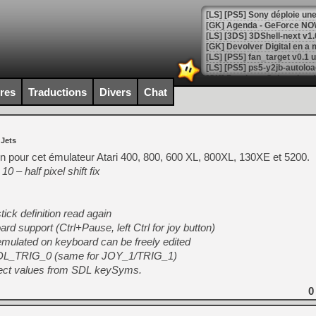
[GK] Agenda - GeForce NOW
[GK] Devolver Digital en a 
[LS] [PS5] ps5-y2jb-autolo
[GK] Pourquoi Marvel Tokon 
ires
Traductions
Divers
Chat
[GK] Test : Restory : Chill
[GK] GTA 6 : Rockstar Games
[GK] Hot Wheels Infinite Rus
[GK] Mémoire cash - Secret 
 Jets
[GK] Résultats Nintendo : 
n pour cet émulateur Atari 400, 800, 600 XL, 800XL, 130XE et 5200.
[GK] Déjà des dégraissage
– half pixel shift fix
[Mo5] Brickboy cherche à r
[GK] Minecraft et ses « Gra
ck definition read again
[GK] Beast of Reincarnation
d support (Ctrl+Pause, left Ctrl for joy button)
[GK] Ubisoft : fin de parti
[GK] Mémoire cash - Metroid
emulated on keyboard can be freely edited
[GK] Dan Houser (GTA) défe
DL_TRIG_0 (same for JOY_1/TRIG_1)
[GK] Comment EA Sports FC
xpect values from SDL keySyms.
[GK] Crimson Moon : un Dark
[GK] Isle of Reveries : le j
[GK] Moonlighter 2 : The En
0
[GK] Capcom relance Monste