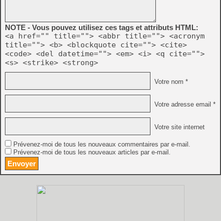
NOTE - Vous pouvez utilisez ces tags et attributs HTML:
<a href="" title=""> <abbr title=""> <acronym
title=""> <b> <blockquote cite=""> <cite>
<code> <del datetime=""> <em> <i> <q cite="">
<s> <strike> <strong>
Votre nom *
Votre adresse email *
Votre site internet
Prévenez-moi de tous les nouveaux commentaires par e-mail.
Prévenez-moi de tous les nouveaux articles par e-mail.