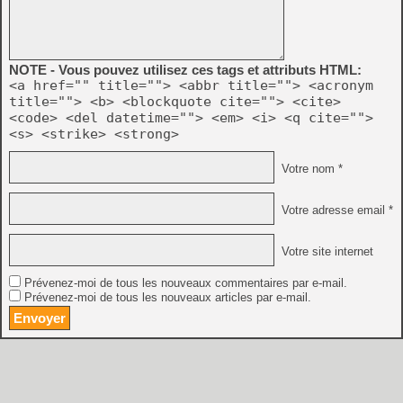
NOTE - Vous pouvez utilisez ces tags et attributs HTML:
<a href="" title=""> <abbr title=""> <acronym
title=""> <b> <blockquote cite=""> <cite>
<code> <del datetime=""> <em> <i> <q cite="">
<s> <strike> <strong>
Votre nom *
Votre adresse email *
Votre site internet
Prévenez-moi de tous les nouveaux commentaires par e-mail.
Prévenez-moi de tous les nouveaux articles par e-mail.