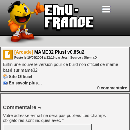
[Arcade]
MAME32 Plus! v0.85u2
Posté le
19/08/2004
à
12:16
par Jets
| Source :
Shyma.X
Enfin une nouvelle version pour ce build non officiel de mame
basé sur mame32.
Site Officiel
En savoir plus…
0
commentaire
Commentaire ¬
Votre adresse e-mail ne sera pas publiée.
Les champs
obligatoires sont indiqués avec
*