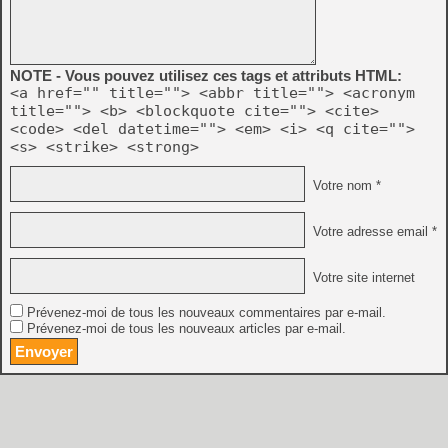
NOTE - Vous pouvez utilisez ces tags et attributs HTML:
<a href="" title=""> <abbr title=""> <acronym
title=""> <b> <blockquote cite=""> <cite>
<code> <del datetime=""> <em> <i> <q cite="">
<s> <strike> <strong>
Votre nom *
Votre adresse email *
Votre site internet
Prévenez-moi de tous les nouveaux commentaires par e-mail.
Prévenez-moi de tous les nouveaux articles par e-mail.