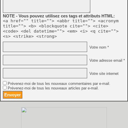
NOTE - Vous pouvez utilisez ces tags et attributs HTML:
<a href="" title=""> <abbr title=""> <acronym
title=""> <b> <blockquote cite=""> <cite>
<code> <del datetime=""> <em> <i> <q cite="">
<s> <strike> <strong>
Votre nom *
Votre adresse email *
Votre site internet
Prévenez-moi de tous les nouveaux commentaires par e-mail.
Prévenez-moi de tous les nouveaux articles par e-mail.