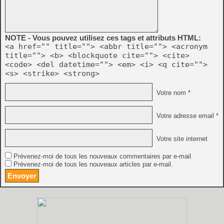
NOTE - Vous pouvez utilisez ces tags et attributs HTML:
<a href="" title=""> <abbr title=""> <acronym
title=""> <b> <blockquote cite=""> <cite>
<code> <del datetime=""> <em> <i> <q cite="">
<s> <strike> <strong>
Votre nom *
Votre adresse email *
Votre site internet
Prévenez-moi de tous les nouveaux commentaires par e-mail.
Prévenez-moi de tous les nouveaux articles par e-mail.