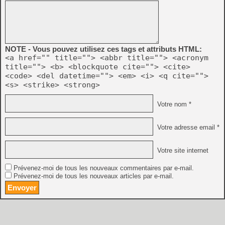
NOTE - Vous pouvez utilisez ces tags et attributs HTML:
<a href="" title=""> <abbr title=""> <acronym
title=""> <b> <blockquote cite=""> <cite>
<code> <del datetime=""> <em> <i> <q cite="">
<s> <strike> <strong>
Votre nom *
Votre adresse email *
Votre site internet
Prévenez-moi de tous les nouveaux commentaires par e-mail.
Prévenez-moi de tous les nouveaux articles par e-mail.