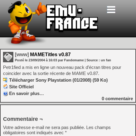
[www]
MAMETitles v0.87
Posté le
23/09/2004
à
16:03
par Fandemame
| Source :
un fan
Petr1fied a mis en ligne un nouveau pack d’écran titres pour
coincider avec la sortie récente de MAME v0.87.
Télécharger Sony Playstation (01/2008) (59 Ko)
Site Officiel
En savoir plus…
0
commentaire
Commentaire ¬
Votre adresse e-mail ne sera pas publiée.
Les champs
obligatoires sont indiqués avec
*