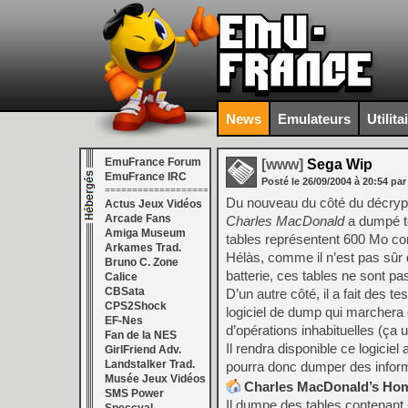
News
Emulateurs
Utilita
EmuFrance Forum
[www]
Sega Wip
EmuFrance IRC
Posté le
26/09/2004
à
20:54
par
===================
Du nouveau du côté du décryp
Actus Jeux Vidéos
Arcade Fans
Charles MacDonald
a dumpé to
Amiga Museum
tables représentent 600 Mo 
Arkames Trad.
Hélàs, comme il n’est pas sûr d
Bruno C. Zone
batterie, ces tables ne sont pa
Calice
CBSata
D’un autre côté, il a fait des t
CPS2Shock
logiciel de dump qui marchera q
EF-Nes
d’opérations inhabituelles (ça 
Fan de la NES
Il rendra disponible ce logici
GirlFriend Adv.
Landstalker Trad.
pourra donc dumper des inform
Musée Jeux Vidéos
Charles MacDonald’s Ho
SMS Power
Il dumpe des tables contenant 