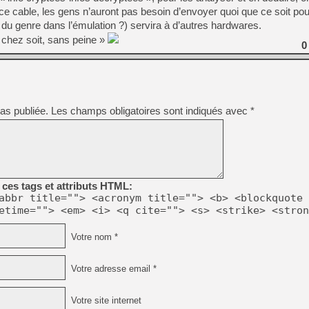
[LS] [PS5] Le WebKit Userl
ce cable, les gens n’auront pas besoin d’envoyer quoi que ce soit pou
 du genre dans l’émulation ?) servira à d’autres hardwares.
 chez soit, sans peine »
0
[GK] Oubliez Crazy Taxi, S
[LS] [Switch] NSZ 5.0.0 es
[GK] No More Room in Hell 2
[GK] Un chatbot Atelier Ryz
as publiée.
Les champs obligatoires sont indiqués avec
*
[GK] Mémoire cash - Splatte
[GK] Nvidia : le prix des 
[GK] Suikoden Star Leap : 
[Mo5] La mini borne d’arc
[GK] Atari renoue avec les 
ces tags et attributs HTML:
[GK] Le studio de FIFA Worl
abbr title=""> <acronym title=""> <b> <blockquote 
[GK] La PlayStation 1 en L
etime=""> <em> <i> <q cite=""> <s> <strike> <stron
[GK] GTA 6 : Rockstar Games
Votre nom *
Votre adresse email *
Votre site internet