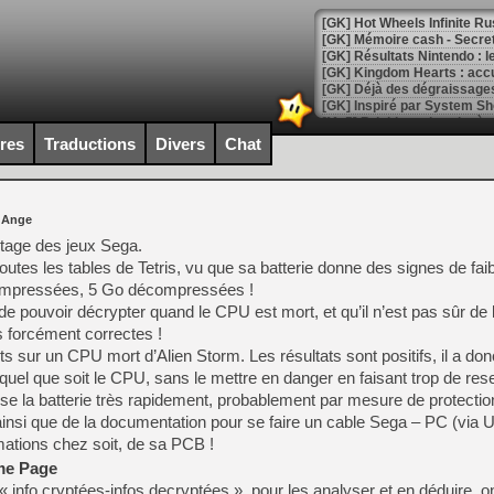
[GK] Hot Wheels Infinite Rus
[GK] Mémoire cash - Secret 
[GK] Résultats Nintendo : 
[GK] Déjà des dégraissage
[Mo5] Brickboy cherche à r
[GK] Minecraft et ses « Gra
ires
Traductions
Divers
Chat
[GK] Beast of Reincarnation
[GK] Ubisoft : fin de parti
[GK] Mémoire cash - Metroid
 Ange
[GK] Dan Houser (GTA) défe
[GK] Comment EA Sports FC
tage des jeux Sega.
[GK] Crimson Moon : un Dark
utes les tables de Tetris, vu que sa batterie donne des signes de fa
[GK] Isle of Reveries : le j
compressées, 5 Go décompressées !
[GK] Moonlighter 2 : The En
[GK] Capcom relance Monste
e pouvoir décrypter quand le CPU est mort, et qu’il n’est pas sûr de l
s forcément correctes !
ests sur un CPU mort d’Alien Storm. Les résultats sont positifs, il a don
uel que soit le CPU, sans le mettre en danger en faisant trop de rese
[Mo5] Deux inédits du Virtu
use la batterie très rapidement, probablement par mesure de protectio
[GK] Le beat'em up The Walk
el ainsi que de la documentation pour se faire un cable Sega – PC (vi
[GK] Endless Legend 2 : enf
ations chez soit, de sa PCB !
me Page
« info cryptées-infos decryptées », pour les analyser et en déduire, o