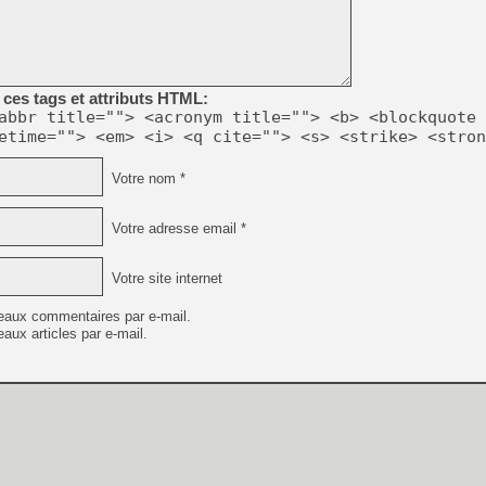
[LS] [PS5] Le WebKit Userl
ces tags et attributs HTML:
abbr title=""> <acronym title=""> <b> <blockquote 
[GK] Oubliez Crazy Taxi, S
etime=""> <em> <i> <q cite=""> <s> <strike> <stron
[LS] [Switch] NSZ 5.0.0 es
Votre nom *
[GK] No More Room in Hell 2
[GK] Un chatbot Atelier Ryz
Votre adresse email *
[GK] Mémoire cash - Splatte
[GK] Nvidia : le prix des 
Votre site internet
[GK] Suikoden Star Leap : 
eaux commentaires par e-mail.
[Mo5] La mini borne d’arc
aux articles par e-mail.