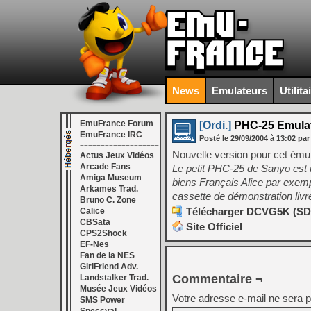
News
Emulateurs
Utilita
EmuFrance Forum
[Ordi.]
PHC-25 Emulat
EmuFrance IRC
Posté le
29/09/2004
à
13:02
par
===================
Nouvelle version pour cet ém
Actus Jeux Vidéos
Arcade Fans
Le petit PHC-25 de Sanyo est un
Amiga Museum
biens Français Alice par exemp
Arkames Trad.
cassette de démonstration liv
Bruno C. Zone
Télécharger DCVG5K (SDL
Calice
CBSata
Site Officiel
CPS2Shock
EF-Nes
Fan de la NES
GirlFriend Adv.
Commentaire ¬
Landstalker Trad.
Musée Jeux Vidéos
Votre adresse e-mail ne sera p
SMS Power