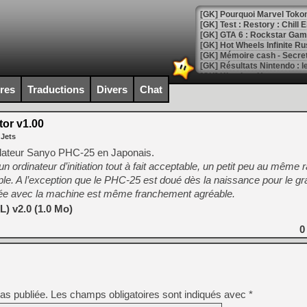
[GK] Pourquoi Marvel Tokon 
[GK] Test : Restory : Chill
[GK] GTA 6 : Rockstar Games
[GK] Hot Wheels Infinite Rus
[GK] Mémoire cash - Secret 
[GK] Résultats Nintendo : 
[GK] Déjà des dégraissage
ires
Traductions
Divers
Chat
[Mo5] Brickboy cherche à r
[GK] Minecraft et ses « Gra
or v1.00
 Jets
[GK] Beast of Reincarnation
[GK] Ubisoft : fin de parti
ulateur Sanyo PHC-25 en Japonais.
[GK] Mémoire cash - Metroid
 ordinateur d’initiation tout à fait acceptable, un petit peu au même
[GK] Dan Houser (GTA) défe
le. A l’exception que le PHC-25 est doué dès la naissance pour le g
[GK] Comment EA Sports FC
[GK] Crimson Moon : un Dark
rée avec la machine est même franchement agréable.
[GK] Isle of Reveries : le j
) v2.0 (1.0 Mo)
[GK] Moonlighter 2 : The En
[GK] Capcom relance Monste
0
[Mo5] Deux inédits du Virtu
[GK] Le beat'em up The Walk
as publiée.
Les champs obligatoires sont indiqués avec
*
[GK] Endless Legend 2 : enf