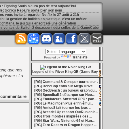
: Fighting Souls n'aura pas de test aujourd'hui
 Electronics Repairs porte bien son nom
 vous invite à regarder Netflix le 27 août à 21h
h : la gestion de bolides en plastique, c'est un métier
of Mana, le jeu qui a ensorcelé une génération
les ventes de Switch 2 dépassent déjà celles de la GameCube
[
GK] Kingdom Hearts : accusé d'utiliser l'IA générative sur son visuel de promo, Square Enix invoque « l'erreur humaine »
s autour de Halo : Campaign Evolved
[
GK] Inspiré par System Shock 2 et Doom 3, le FPS DERELIKT veut vous foutre la trouille à la fin 2026
ecréer l’affichage emblématique de la Game Boy
phismes Éclatants » arriveront sur Switch 2 en octobre
[
LS] [XB360] Xbox360BadUpdate v1.3 l'exploit Xbox 360 gagne en fiabilité et ajoute un mode de récupération
Translate
 : après un accueil mitigé, Game Freak va revoir sa copie
Powered by
e pour Champions Tactics, le jeu NFT ferme ses portes
 : l'hymne ultime à la solitude a déjà quarante ans
 rang que nos
nd le maintien des jeux physiques pour les joueurs
Legend of the River King GB (Game Boy)
raphisme ! La
 27 veut apporter du sang neuf avec le mode The Grounds
siders médiéval à petit prix pour la rentrée
[RG] Command & Conquer tourne sur ...
eu inspiré des Zelda de la Game Boy arrivera à la rentrée 2026
[RG] RoboCop enfin sur Mega Drive ...
dless Vault arrive sur le marché en 1.0
[RG] GeoBench : un bureau graphiqu...
r Hunter Wilds avec un prologue gratuit
[RG] Speedball 2 débarque sur Neo...
commentaire
[
GK] Mémoire cash - Retour sur Hybrid Heaven, l'étrange exclusivité Konami de la Nintendo 64
[RG] Émulateurs Amstrad CPC : pan...
[
GK] Nouvelle grève à Quantic Dream (Detroit : Become Human) contre les 115 licenciements
[RG] Le Macintosh Plus enfin émul...
[
GK] Mafia The Old Country : l'extension « Homme d'honneur » se dévoile avant sa sortie
[RG] Amico8 fait tourner les jeux ...
[
GK] Marvel's Spider-Man : le succès de Brand New Day au cinéma fait bondir la fréquentation des jeux Insomniac
[RG] Arcade1Up ressort OutRun en b...
al Boy disponibles sur le Nintendo Switch Online
[RG] Trois montres inspirées des ...
ing Dead : Streets of Survival tient sa date de sortie
[RG] Star Wars, Nintendo 64 et Nan...
[
GK] C'est officiel, Electronic Arts devient la propriété de l'Arabie saoudite et quitte le marché boursier
[RG] Zero Racers et Dragon Hopper ...
in la 1.0, Amplitude bourre les nouvelles factions