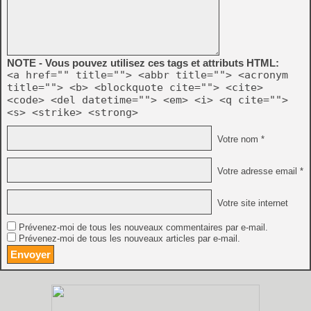
NOTE - Vous pouvez utilisez ces tags et attributs HTML:
<a href="" title=""> <abbr title=""> <acronym
title=""> <b> <blockquote cite=""> <cite>
<code> <del datetime=""> <em> <i> <q cite="">
<s> <strike> <strong>
Votre nom *
Votre adresse email *
Votre site internet
Prévenez-moi de tous les nouveaux commentaires par e-mail.
Prévenez-moi de tous les nouveaux articles par e-mail.