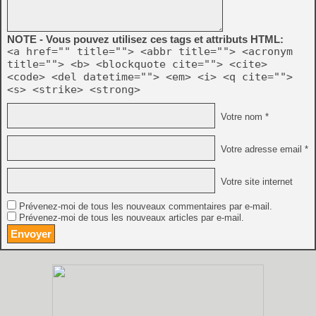
NOTE - Vous pouvez utilisez ces tags et attributs HTML:
<a href="" title=""> <abbr title=""> <acronym
title=""> <b> <blockquote cite=""> <cite>
<code> <del datetime=""> <em> <i> <q cite="">
<s> <strike> <strong>
Votre nom *
Votre adresse email *
Votre site internet
Prévenez-moi de tous les nouveaux commentaires par e-mail.
Prévenez-moi de tous les nouveaux articles par e-mail.