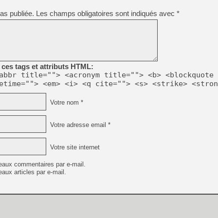
[GK] Pourquoi Marvel Tokon 
[GK] Test : Restory : Chill
as publiée.
Les champs obligatoires sont indiqués avec
*
[GK] GTA 6 : Rockstar Games
[GK] Hot Wheels Infinite Rus
[GK] Mémoire cash - Secret 
[GK] Résultats Nintendo : 
[GK] Déjà des dégraissage
ces tags et attributs HTML:
[Mo5] Brickboy cherche à r
abbr title=""> <acronym title=""> <b> <blockquote 
[GK] Minecraft et ses « Gra
etime=""> <em> <i> <q cite=""> <s> <strike> <stron
[GK] Beast of Reincarnation
[GK] Ubisoft : fin de parti
Votre nom *
[GK] Mémoire cash - Metroid
[GK] Dan Houser (GTA) défe
[GK] Comment EA Sports FC
Votre adresse email *
[GK] Crimson Moon : un Dark
[GK] Isle of Reveries : le j
[GK] Moonlighter 2 : The En
Votre site internet
eaux commentaires par e-mail.
aux articles par e-mail.