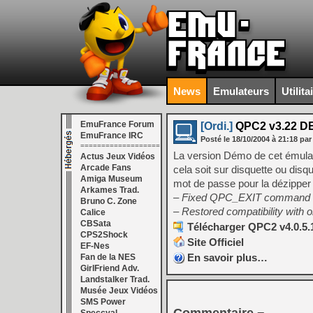
News
Emulateurs
Utilita
EmuFrance Forum
[Ordi.]
QPC2 v3.22 
EmuFrance IRC
Posté le
18/10/2004
à
21:18
par
===================
La version Démo de cet émulate
Actus Jeux Vidéos
Arcade Fans
cela soit sur disquette ou disq
Amiga Museum
mot de passe pour la dézipper 
Arkames Trad.
– Fixed QPC_EXIT command (bu
Bruno C. Zone
– Restored compatibility with 
Calice
CBSata
Télécharger QPC2 v4.0.5.
CPS2Shock
Site Officiel
EF-Nes
En savoir plus…
Fan de la NES
GirlFriend Adv.
Landstalker Trad.
Musée Jeux Vidéos
SMS Power