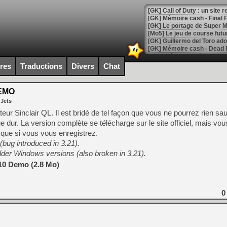
[GK] Le portage de Super M
[Mo5] Le jeu de course fut
[GK] Guillermo del Toro ado
[LTF] Eté 2026 - Séquence 
ires
Traductions
Divers
Chat
[GK] Mistfall Hunter : déjà 
[GK] Wo Long 2 évolue avec
[GK] Crossfire : un TPS à 100
DEMO
[LS] [PS5] Premiers signes 
 Jets
ur Sinclair QL. Il est bridé de tel façon que vous ne pourrez rien s
ue dur. La version complète se télécharge sur le site officiel, mais vou
que si vous vous enregistrez.
g introduced in 3.21).
[Mo5] DOOM arrive en cart
older Windows versions (also broken in 3.21).
[GK] Bethesda fête les 30 
[GK] Roblox : l'action en B
10 Demo (2.8 Mo)
[GK] Agenda - GeForce NOW
0
[GK] Devolver Digital en a 
[LS] [PS5] ps5-y2jb-autolo