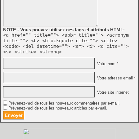
NOTE - Vous pouvez utilisez ces tags et attributs HTML:
<a href="" title=""> <abbr title=""> <acronym
title=""> <b> <blockquote cite=""> <cite>
<code> <del datetime=""> <em> <i> <q cite="">
<s> <strike> <strong>
Votre nom *
Votre adresse email *
Votre site internet
Prévenez-moi de tous les nouveaux commentaires par e-mail.
Prévenez-moi de tous les nouveaux articles par e-mail.