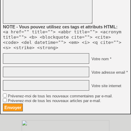
NOTE - Vous pouvez utilisez ces tags et attributs HTML:
<a href="" title=""> <abbr title=""> <acronym
title=""> <b> <blockquote cite=""> <cite>
<code> <del datetime=""> <em> <i> <q cite="">
<s> <strike> <strong>
Votre nom *
Votre adresse email *
Votre site internet
Prévenez-moi de tous les nouveaux commentaires par e-mail.
Prévenez-moi de tous les nouveaux articles par e-mail.