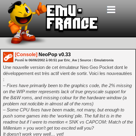
[Console]
NeoPop v0.33
Posté le
06/06/2002
à
00:51
par Eric_Aw
| Source :
Emulatronia
Une nouvelle version de cet émulateur Neo Geo Pocket dont le
développement est très actif vient de sortir. Voici les nouveautées
:
– Fixes have primarily been to the graphics code, the 2% missing
on the WIP meter represents lack of true greyscale support for
the B&W roms, and missing colour for the hardware window (a
problem not noticible in almost all of the roms)
– Some CPU fixes have been made, not many, but enough to
push some games into the ‘working’ pile. The full list is in the
readme but if I were to mention « SNK vs CAPCOM: Match of the
Millenium » you won’t get too excited will you?
It doesn’t work very well… yet!