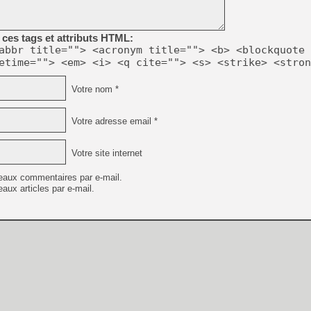
ces tags et attributs HTML:
abbr title=""> <acronym title=""> <b> <blockquote 
[Mo5] DOOM arrive en cart
etime=""> <em> <i> <q cite=""> <s> <strike> <stron
[GK] Bethesda fête les 30 
[GK] Roblox : l'action en B
Votre nom *
[GK] Agenda - GeForce NOW
Votre adresse email *
[GK] Devolver Digital en a 
[LS] [PS5] ps5-y2jb-autolo
Votre site internet
[GK] Pourquoi Marvel Tokon 
eaux commentaires par e-mail.
[GK] Test : Restory : Chill
aux articles par e-mail.
[GK] GTA 6 : Rockstar Games
[GK] Hot Wheels Infinite Rus
[GK] Diddy Kong Racing, le 