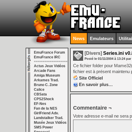
News
Emulateurs
Utilita
EmuFrance Forum
[Divers]
Series.ini v0
EmuFrance IRC
Posté le
01/11/2004
à
13:24
par
===================
Ce fichier folder pour Mame32(+
Actus Jeux Vidéos
Arcade Fans
fichier est à présent maintenu
Amiga Museum
Site Officiel
Arkames Trad.
En savoir plus…
Bruno C. Zone
Calice
CBSata
CPS2Shock
EF-Nes
Commentaire ¬
Fan de la NES
GirlFriend Adv.
Votre adresse e-mail ne sera p
Landstalker Trad.
Musée Jeux Vidéos
SMS Power