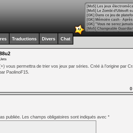
[Mo5] Les jeux électroméca
[Mo5] Le Zombi d’Ubisoft s
[GK] Dans ce jeu de platefo
[GK] Mémoire cash - Après 
[GK] "Vous ne serez jamais
[Mo5] Changeable Guardian 
[GK] Des bugs de Super Mar
[LS] [Switch] NSP Auto Inst
ires
Traductions
Divers
Chat
.88u2
 Jets
[GK] La saga horrifique Am
) vous permettra de trier vos jeux par séries. Créé à l’origine par C
 par PaolinoF15.
[GK] Le portage de Super M
0
[Mo5] Le jeu de course fut
[GK] Guillermo del Toro ado
[LTF] Eté 2026 - Séquence 
[GK] Mistfall Hunter : déjà 
as publiée.
Les champs obligatoires sont indiqués avec
*
[GK] Wo Long 2 évolue avec
[GK] Crossfire : un TPS à 100
[LS] [PS5] Premiers signes 