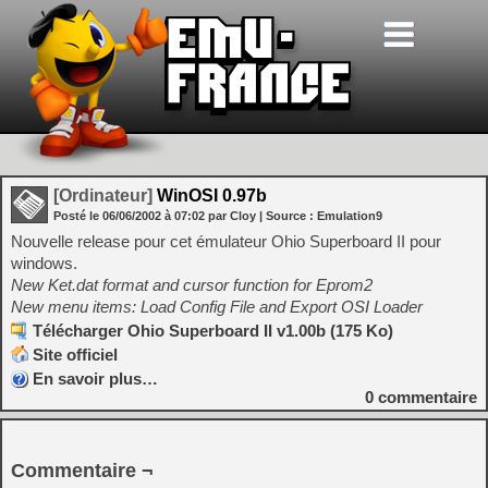
[Ordinateur]
WinOSI 0.97b
Posté le
06/06/2002
à
07:02
par Cloy
| Source :
Emulation9
Nouvelle release pour cet émulateur Ohio Superboard II pour
windows.
New Ket.dat format and cursor function for Eprom2
New menu items: Load Config File and Export OSI Loader
Télécharger Ohio Superboard II v1.00b (175 Ko)
Site officiel
En savoir plus…
0
commentaire
Commentaire ¬