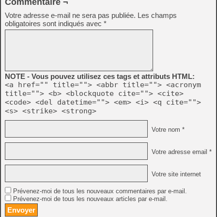
Commentaire ¬
Votre adresse e-mail ne sera pas publiée.
Les champs
obligatoires sont indiqués avec
*
NOTE - Vous pouvez utilisez ces tags et attributs HTML:
<a href="" title=""> <abbr title=""> <acronym
title=""> <b> <blockquote cite=""> <cite>
<code> <del datetime=""> <em> <i> <q cite="">
<s> <strike> <strong>
Votre nom *
Votre adresse email *
Votre site internet
Prévenez-moi de tous les nouveaux commentaires par e-mail.
Prévenez-moi de tous les nouveaux articles par e-mail.