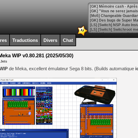
[GK] Mémoire cash - Après 
[GK] "Vous ne serez jamais
[Mo5] Changeable Guardian 
[GK] Des bugs de Super Mar
[LS] [Switch] NSP Auto Inst
ires
Traductions
Divers
Chat
[GK] La saga horrifique Am
eka WIP v0.80.281 (2025/05/30)
 Jets
 WIP
de Meka, excellent émulateur Sega 8 bits. (Builds automatique
i
[GK] Le portage de Super M
[Mo5] Le jeu de course fut
[GK] Guillermo del Toro ado
[LTF] Eté 2026 - Séquence 
[GK] Mistfall Hunter : déjà 
[GK] Wo Long 2 évolue avec
[GK] Crossfire : un TPS à 100
[LS] [PS5] Premiers signes 