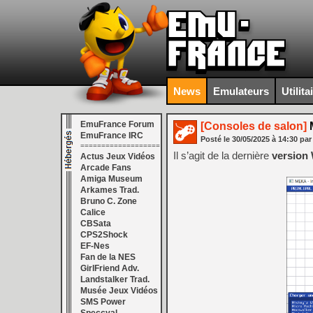
News
Emulateurs
Utilita
EmuFrance Forum
[Consoles de salon]
M
EmuFrance IRC
Posté le
30/05/2025
à
14:30
par
===================
Il s’agit de la dernière
version
Actus Jeux Vidéos
Arcade Fans
Amiga Museum
Arkames Trad.
Bruno C. Zone
Calice
CBSata
CPS2Shock
EF-Nes
Fan de la NES
GirlFriend Adv.
Landstalker Trad.
Musée Jeux Vidéos
SMS Power