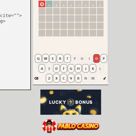
cite="">
g>