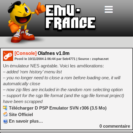
[Console]
Olafnes v1.0m
Posté le
10/11/2004
à
06:44
par Seb4771
| Source :
zophar.net
Un émulateur NES agréable. Voici les améliorations:
– added ‘rom history’ menu list
– you no longer need to close a rom before loading one, it will
automatically close
– now zip files are included in the random rom selecting option
– support for the sgp file format (and the sgp file format project)
have been scrapped
Télécharger D PSP Emulator SVN r306 (3.5 Mo)
Site Officiel
En savoir plus…
0
commentaire