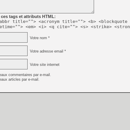
[GK] Beast of Reincarnation
[GK] Ubisoft : fin de parti
[GK] Mémoire cash - Metroid
[GK] Dan Houser (GTA) défe
ces tags et attributs HTML:
[GK] Comment EA Sports FC
abbr title=""> <acronym title=""> <b> <blockquote 
[GK] Crimson Moon : un Dark
etime=""> <em> <i> <q cite=""> <s> <strike> <stron
[GK] Isle of Reveries : le j
[GK] Moonlighter 2 : The En
[GK] Capcom relance Monste
Votre nom *
Votre adresse email *
[Mo5] Deux inédits du Virtu
[GK] Le beat'em up The Walk
Votre site internet
[GK] Endless Legend 2 : enf
eaux commentaires par e-mail.
aux articles par e-mail.
[LS] [PS5] Premiers signes 