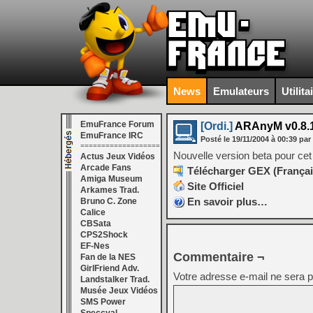
News
Emulateurs
Utilita
EmuFrance Forum
[Ordi.]
ARAnyM v0.8.1
EmuFrance IRC
Posté le
19/11/2004
à
00:39
par
===================
Nouvelle version beta pour cet
Actus Jeux Vidéos
Arcade Fans
Télécharger GEX (Français
Amiga Museum
Site Officiel
Arkames Trad.
En savoir plus…
Bruno C. Zone
Calice
CBSata
CPS2Shock
EF-Nes
Commentaire ¬
Fan de la NES
GirlFriend Adv.
Votre adresse e-mail ne sera p
Landstalker Trad.
Musée Jeux Vidéos
SMS Power