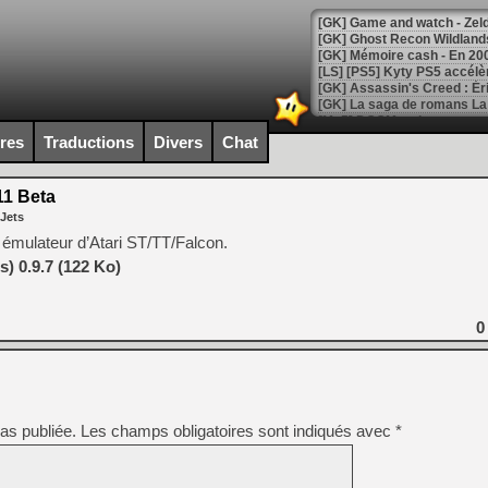
[Mo5] DOOM arrive en cart
[GK] Bethesda fête les 30 
ires
Traductions
Divers
Chat
[GK] Roblox : l'action en B
1 Beta
[GK] Agenda - GeForce NOW
 Jets
[GK] Devolver Digital en a 
 émulateur d’Atari ST/TT/Falcon.
) 0.9.7 (122 Ko)
[LS] [PS5] ps5-y2jb-autolo
[GK] Pourquoi Marvel Tokon 
[GK] Test : Restory : Chill
0
[GK] GTA 6 : Rockstar Games
[GK] Hot Wheels Infinite Rus
[GK] Mémoire cash - Secret 
[GK] Résultats Nintendo : 
[GK] Déjà des dégraissage
as publiée.
Les champs obligatoires sont indiqués avec
*
[Mo5] Brickboy cherche à r
[GK] Minecraft et ses « Gra