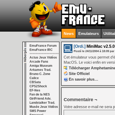
News
Emulateurs
Utilita
EmuFrance Forum
[Ordi.]
MiniMac v2.5.0
EmuFrance IRC
Posté le
24/11/2004
à
18:09
par
===================
Cet émulateur vous permet d’
Actus Jeux Vidéos
Arcade Fans
MacOS. Le voici enfin en versio
Amiga Museum
Télécharger Amphetamines
Arkames Trad.
Site Officiel
Bruno C. Zone
Calice
En savoir plus…
CBSata
CPS2Shock
EF-Nes
Fan de la NES
GirlFriend Adv.
Commentaire ¬
Landstalker Trad.
Votre adresse e-mail ne sera p
Musée Jeux Vidéos
SMS Power