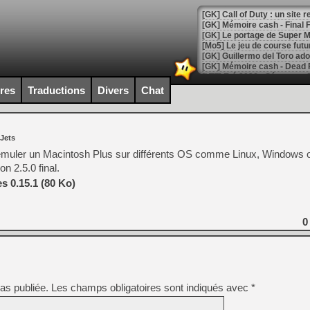
[GK] Le portage de Super M
[Mo5] Le jeu de course fut
[GK] Guillermo del Toro ado
[LTF] Eté 2026 - Séquence 
ires
Traductions
Divers
Chat
[GK] Mistfall Hunter : déjà 
[GK] Wo Long 2 évolue avec
[GK] Crossfire : un TPS à 100
[LS] [PS5] Premiers signes 
 Jets
émuler un Macintosh Plus sur différents OS comme Linux, Windows 
n 2.5.0 final.
 0.15.1 (80 Ko)
[Mo5] DOOM arrive en cart
[GK] Bethesda fête les 30 
0
[GK] Roblox : l'action en B
[GK] Agenda - GeForce NOW
[GK] Devolver Digital en a 
as publiée.
Les champs obligatoires sont indiqués avec
*
[LS] [PS5] ps5-y2jb-autolo