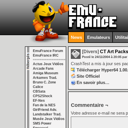
News
Emulateurs
Utilita
EmuFrance Forum
[Divers]
CT Art Packs
EmuFrance IRC
Posté le
24/11/2004
à
20:05
par
===================
CrashTest a mis à jour ses p
Actus Jeux Vidéos
Arcade Fans
Télécharger Hyper64 1.00.
Amiga Museum
Site Officiel
Arkames Trad.
En savoir plus…
Bruno C. Zone
Calice
CBSata
CPS2Shock
EF-Nes
Commentaire ¬
Fan de la NES
GirlFriend Adv.
Votre adresse e-mail ne sera p
Landstalker Trad.
Musée Jeux Vidéos
SMS Power