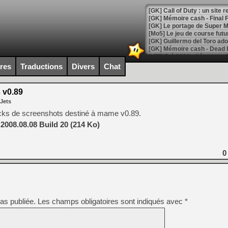
[GK] Le portage de Super M
[Mo5] Le jeu de course fut
[GK] Guillermo del Toro ado
[LTF] Eté 2026 - Séquence 
ires
Traductions
Divers
Chat
[GK] Mistfall Hunter : déjà 
[GK] Wo Long 2 évolue avec
[GK] Crossfire : un TPS à 100
 v0.89
[LS] [PS5] Premiers signes 
 Jets
acks de screenshots destiné à mame v0.89.
2008.08.08 Build 20 (214 Ko)
[Mo5] DOOM arrive en cart
0
[GK] Bethesda fête les 30 
[GK] Roblox : l'action en B
[GK] Agenda - GeForce NOW
as publiée.
Les champs obligatoires sont indiqués avec
*
[GK] Devolver Digital en a 
[LS] [PS5] ps5-y2jb-autolo