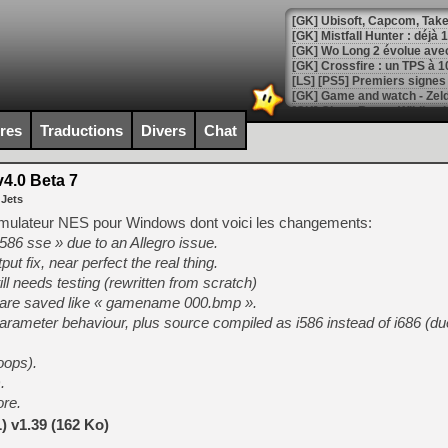
[GK] Mistfall Hunter : déjà 
[GK] Wo Long 2 évolue avec
[GK] Crossfire : un TPS à 100
[LS] [PS5] Premiers signes 
ires
Traductions
Divers
Chat
.0 Beta 7
[Mo5] DOOM arrive en cart
 Jets
[GK] Bethesda fête les 30 
[GK] Roblox : l'action en B
émulateur NES pour Windows dont voici les changements:
86 sse » due to an Allegro issue.
 fix, near perfect the real thing.
[GK] Agenda - GeForce NOW
l needs testing (rewritten from scratch)
[GK] Devolver Digital en a 
s are saved like « gamename 000.bmp ».
parameter behaviour, plus source compiled as i586 instead of i686 (due
[LS] [PS5] ps5-y2jb-autolo
[GK] Pourquoi Marvel Tokon 
oops).
[GK] Test : Restory : Chill
.
[GK] GTA 6 : Rockstar Games
[GK] Hot Wheels Infinite Rus
ore.
[GK] Mémoire cash - Secret 
 v1.39 (162 Ko)
[GK] Résultats Nintendo : 