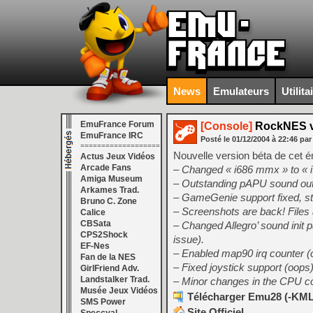
News
Emulateurs
Utilita
EmuFrance Forum
[Console]
RockNES v4
EmuFrance IRC
Posté le
01/12/2004
à
22:46
par
===================
Nouvelle version béta de cet 
Actus Jeux Vidéos
Arcade Fans
– Changed « i686 mmx » to « i5
Amiga Museum
– Outstanding pAPU sound output
Arkames Trad.
– GameGenie support fixed, stil
Bruno C. Zone
– Screenshots are back! File
Calice
CBSata
– Changed Allegro’ sound init 
CPS2Shock
issue).
EF-Nes
– Enabled map90 irq counter (
Fan de la NES
– Fixed joystick support (oops)
GirlFriend Adv.
Landstalker Trad.
– Minor changes in the CPU c
Musée Jeux Vidéos
Télécharger Emu28 (-KML)
SMS Power
Site Officiel