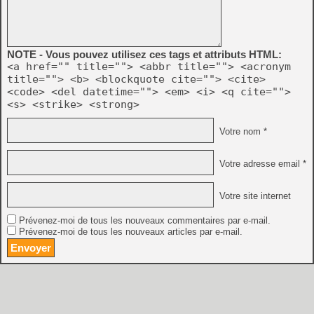
NOTE - Vous pouvez utilisez ces tags et attributs HTML:
<a href="" title=""> <abbr title=""> <acronym
title=""> <b> <blockquote cite=""> <cite>
<code> <del datetime=""> <em> <i> <q cite="">
<s> <strike> <strong>
Votre nom *
Votre adresse email *
Votre site internet
Prévenez-moi de tous les nouveaux commentaires par e-mail.
Prévenez-moi de tous les nouveaux articles par e-mail.