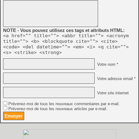
NOTE - Vous pouvez utilisez ces tags et attributs HTML:
<a href="" title=""> <abbr title=""> <acronym
title=""> <b> <blockquote cite=""> <cite>
<code> <del datetime=""> <em> <i> <q cite="">
<s> <strike> <strong>
Votre nom *
Votre adresse email *
Votre site internet
Prévenez-moi de tous les nouveaux commentaires par e-mail.
Prévenez-moi de tous les nouveaux articles par e-mail.