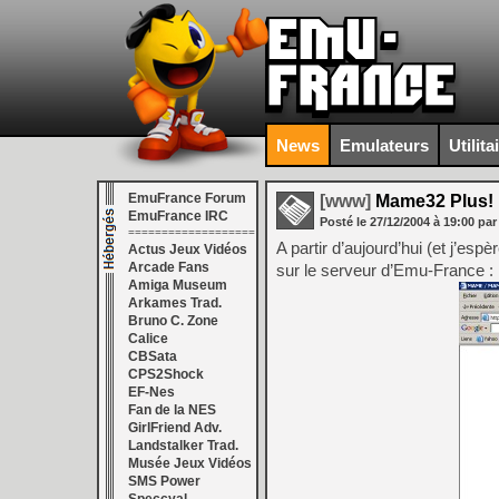
News
Emulateurs
Utilita
EmuFrance Forum
[www]
Mame32 Plus!
EmuFrance IRC
Posté le
27/12/2004
à
19:00
par
===================
A partir d’aujourd’hui (et j’es
Actus Jeux Vidéos
Arcade Fans
sur le serveur d’Emu-France :
Amiga Museum
Arkames Trad.
Bruno C. Zone
Calice
CBSata
CPS2Shock
EF-Nes
Fan de la NES
GirlFriend Adv.
Landstalker Trad.
Musée Jeux Vidéos
SMS Power