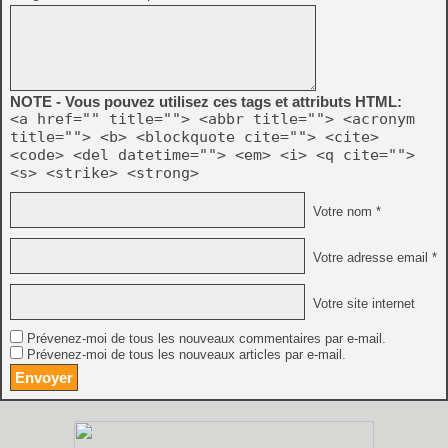
NOTE - Vous pouvez utilisez ces tags et attributs HTML:
<a href="" title=""> <abbr title=""> <acronym
title=""> <b> <blockquote cite=""> <cite>
<code> <del datetime=""> <em> <i> <q cite="">
<s> <strike> <strong>
Votre nom *
Votre adresse email *
Votre site internet
Prévenez-moi de tous les nouveaux commentaires par e-mail.
Prévenez-moi de tous les nouveaux articles par e-mail.