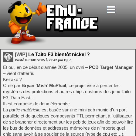
[WIP]
Le Taito F3 bientôt nickel ?
Posté le
01/01/2005
à
22:42
par DjLc
Et oui, en ce début d’année 2005, un ovni –
PCB Target Manager
– vient d’atterrir.
Kezako ?
Créé par
Bryan ‘Mish’ McPhail
, ce projet vise à percer les
mystères des protections et autres chips customs des jeux Taito
F3, Data East….
Il est composé de deux éléments:
La
partie matérielle
est basée sur une mini pcb munie d’un port
parallèle et de quelques composants TTL permettant à l’utilisateur
de se brancher directement sur les pcb de jeux afin de pouvoir lire
les bus de données et addresses mémoires de n’importe quel
chip sans avoir à se soucier de la source (type de cpu etc…).