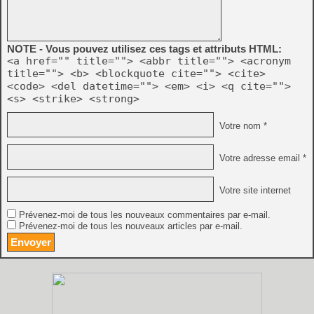
NOTE - Vous pouvez utilisez ces tags et attributs HTML:
<a href="" title=""> <abbr title=""> <acronym
title=""> <b> <blockquote cite=""> <cite>
<code> <del datetime=""> <em> <i> <q cite="">
<s> <strike> <strong>
Votre nom *
Votre adresse email *
Votre site internet
Prévenez-moi de tous les nouveaux commentaires par e-mail.
Prévenez-moi de tous les nouveaux articles par e-mail.