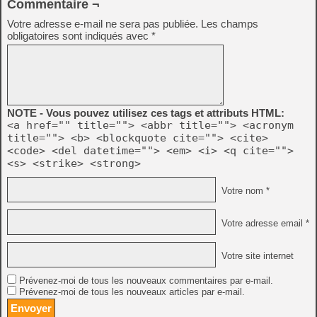
Commentaire ¬
Votre adresse e-mail ne sera pas publiée.
Les champs
obligatoires sont indiqués avec
*
NOTE - Vous pouvez utilisez ces tags et attributs HTML:
<a href="" title=""> <abbr title=""> <acronym
title=""> <b> <blockquote cite=""> <cite>
<code> <del datetime=""> <em> <i> <q cite="">
<s> <strike> <strong>
Votre nom *
Votre adresse email *
Votre site internet
Prévenez-moi de tous les nouveaux commentaires par e-mail.
Prévenez-moi de tous les nouveaux articles par e-mail.