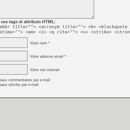
[GK] Beast of Reincarnation
[GK] Ubisoft : fin de parti
[GK] Mémoire cash - Metroid
[GK] Dan Houser (GTA) défe
[GK] Comment EA Sports FC
ces tags et attributs HTML:
[GK] Crimson Moon : un Dark
abbr title=""> <acronym title=""> <b> <blockquote 
[GK] Isle of Reveries : le j
etime=""> <em> <i> <q cite=""> <s> <strike> <stron
[GK] Moonlighter 2 : The En
[GK] Capcom relance Monste
Votre nom *
Votre adresse email *
[Mo5] Deux inédits du Virtu
[GK] Le beat'em up The Walk
Votre site internet
[GK] Endless Legend 2 : enf
eaux commentaires par e-mail.
aux articles par e-mail.
[LS] [PS5] Premiers signes 