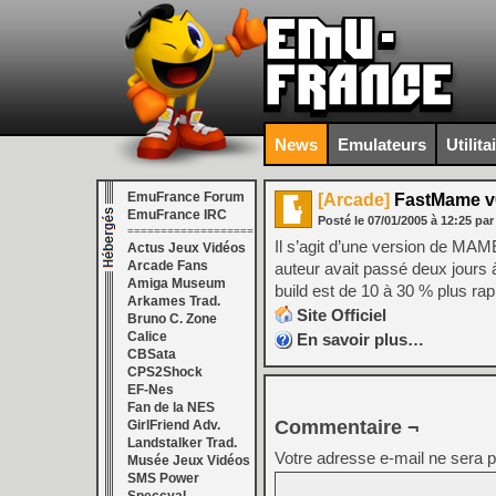
News
Emulateurs
Utilita
EmuFrance Forum
[Arcade]
FastMame v
EmuFrance IRC
Posté le
07/01/2005
à
12:25
par
===================
Il s’agit d’une version de MAME
Actus Jeux Vidéos
Arcade Fans
auteur avait passé deux jours 
Amiga Museum
build est de 10 à 30 % plus rapid
Arkames Trad.
Site Officiel
Bruno C. Zone
Calice
En savoir plus…
CBSata
CPS2Shock
EF-Nes
Fan de la NES
Commentaire ¬
GirlFriend Adv.
Landstalker Trad.
Votre adresse e-mail ne sera p
Musée Jeux Vidéos
SMS Power