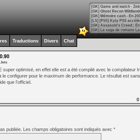
[Mo5] DOOM arrive en cart
[GK] Bethesda fête les 30 
ires
Traductions
Divers
Chat
[GK] Roblox : l'action en B
0.90
[GK] Agenda - GeForce NOW
 Jets
[GK] Devolver Digital en a 
 super optimisé, en effet elle est a été compilé avec le compilateur 
à le configurer pour le maximum de performance. Le résultat est sans
[LS] [PS5] ps5-y2jb-autolo
e que l’officiel.
[GK] Pourquoi Marvel Tokon 
[GK] Test : Restory : Chill
[GK] GTA 6 : Rockstar Games
0
[GK] Hot Wheels Infinite Rus
[GK] Mémoire cash - Secret 
[GK] Résultats Nintendo : 
[GK] Déjà des dégraissage
[Mo5] Brickboy cherche à r
as publiée.
Les champs obligatoires sont indiqués avec
*
[GK] Minecraft et ses « Gra