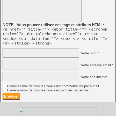
NOTE - Vous pouvez utilisez ces tags et attributs HTML:
<a href="" title=""> <abbr title=""> <acronym
title=""> <b> <blockquote cite=""> <cite>
<code> <del datetime=""> <em> <i> <q cite="">
<s> <strike> <strong>
Votre nom *
Votre adresse email *
Votre site internet
Prévenez-moi de tous les nouveaux commentaires par e-mail.
Prévenez-moi de tous les nouveaux articles par e-mail.