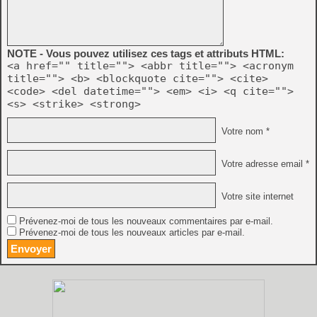
NOTE - Vous pouvez utilisez ces tags et attributs HTML:
<a href="" title=""> <abbr title=""> <acronym
title=""> <b> <blockquote cite=""> <cite>
<code> <del datetime=""> <em> <i> <q cite="">
<s> <strike> <strong>
Votre nom *
Votre adresse email *
Votre site internet
Prévenez-moi de tous les nouveaux commentaires par e-mail.
Prévenez-moi de tous les nouveaux articles par e-mail.