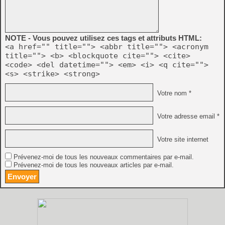
NOTE - Vous pouvez utilisez ces tags et attributs HTML:
<a href="" title=""> <abbr title=""> <acronym
title=""> <b> <blockquote cite=""> <cite>
<code> <del datetime=""> <em> <i> <q cite="">
<s> <strike> <strong>
Votre nom *
Votre adresse email *
Votre site internet
Prévenez-moi de tous les nouveaux commentaires par e-mail.
Prévenez-moi de tous les nouveaux articles par e-mail.