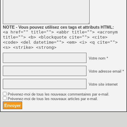
NOTE - Vous pouvez utilisez ces tags et attributs HTML:
<a href="" title=""> <abbr title=""> <acronym
title=""> <b> <blockquote cite=""> <cite>
<code> <del datetime=""> <em> <i> <q cite="">
<s> <strike> <strong>
Votre nom *
Votre adresse email *
Votre site internet
Prévenez-moi de tous les nouveaux commentaires par e-mail.
Prévenez-moi de tous les nouveaux articles par e-mail.