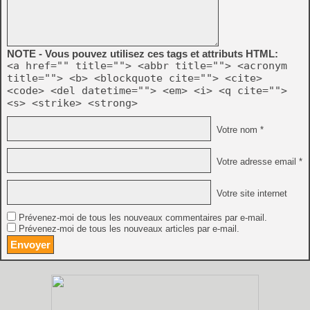
NOTE - Vous pouvez utilisez ces tags et attributs HTML:
<a href="" title=""> <abbr title=""> <acronym
title=""> <b> <blockquote cite=""> <cite>
<code> <del datetime=""> <em> <i> <q cite="">
<s> <strike> <strong>
Votre nom *
Votre adresse email *
Votre site internet
Prévenez-moi de tous les nouveaux commentaires par e-mail.
Prévenez-moi de tous les nouveaux articles par e-mail.