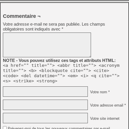
Commentaire ¬
Votre adresse e-mail ne sera pas publiée.
Les champs
obligatoires sont indiqués avec
*
NOTE - Vous pouvez utilisez ces tags et attributs HTML:
<a href="" title=""> <abbr title=""> <acronym
title=""> <b> <blockquote cite=""> <cite>
<code> <del datetime=""> <em> <i> <q cite="">
<s> <strike> <strong>
Votre nom *
Votre adresse email *
Votre site internet
Prévenez-moi de tous les nouveaux commentaires par e-mail.