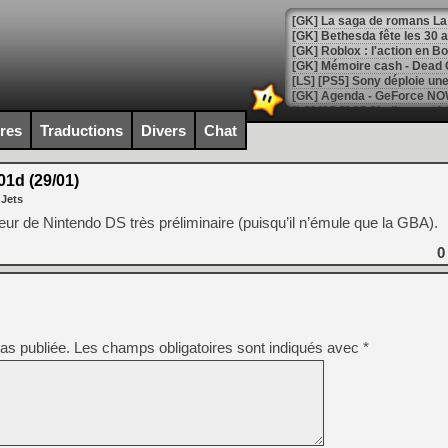
[GK] Bethesda fête les 30 
[GK] Roblox : l'action en B
[GK] Agenda - GeForce NOW
[GK] Devolver Digital en a 
ires
Traductions
Divers
Chat
[LS] [PS5] ps5-y2jb-autolo
1d (29/01)
[GK] Pourquoi Marvel Tokon 
 Jets
[GK] Test : Restory : Chill
[GK] GTA 6 : Rockstar Games
ur de Nintendo DS très préliminaire (puisqu’il n’émule que la GBA).
[GK] Hot Wheels Infinite Rus
[GK] Mémoire cash - Secret 
0
[GK] Résultats Nintendo : 
[GK] Déjà des dégraissage
[GK] Minecraft et ses « Gra
as publiée.
Les champs obligatoires sont indiqués avec
*
[GK] Beast of Reincarnation
[GK] Ubisoft : fin de parti
[GK] Mémoire cash - Metroid
[GK] Dan Houser (GTA) défe
[GK] Comment EA Sports FC
[GK] Crimson Moon : un Dark
[GK] Isle of Reveries : le j