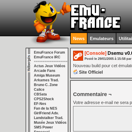
News
Emulateurs
Utilita
EmuFrance Forum
[Console]
Dsemu v0.0
EmuFrance IRC
Posté le
29/01/2005
à
15:58
par
===================
Nouveau build pour cet émulate
Actus Jeux Vidéos
Arcade Fans
Site Officiel
Amiga Museum
Arkames Trad.
Bruno C. Zone
Calice
Commentaire ¬
CBSata
CPS2Shock
Votre adresse e-mail ne sera p
EF-Nes
Fan de la NES
GirlFriend Adv.
Landstalker Trad.
Musée Jeux Vidéos
SMS Power