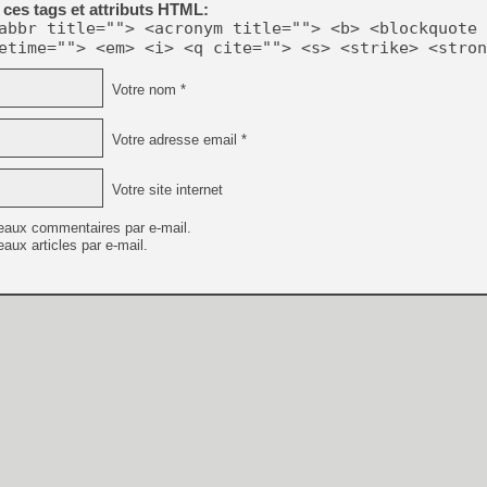
ces tags et attributs HTML:
[GK] Moonlighter 2 : The En
[GK] Capcom relance Monste
abbr title=""> <acronym title=""> <b> <blockquote 
etime=""> <em> <i> <q cite=""> <s> <strike> <stron
Votre nom *
[GK] Le beat'em up The Walk
[GK] Endless Legend 2 : enf
Votre adresse email *
Votre site internet
[LS] [PS5] Le WebKit Userl
eaux commentaires par e-mail.
aux articles par e-mail.
[GK] Oubliez Crazy Taxi, S
[LS] [Switch] NSZ 5.0.0 es